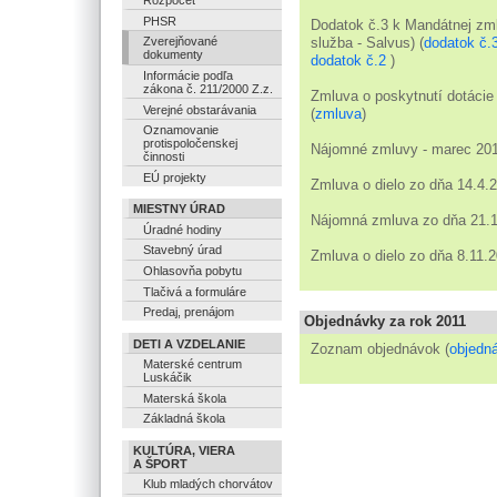
Rozpočet
PHSR
Dodatok č.3 k Mandátnej zml
služba - Salvus) (
dodatok č.
Zverejňované
dokumenty
dodatok č.2
)
Informácie podľa
zákona č. 211/2000 Z.z.
Zmluva o poskytnutí dotácie
Verejné obstarávania
(
zmluva
)
Oznamovanie
protispoločenskej
Nájomné zmluvy - marec 201
činnosti
EÚ projekty
Zmluva o dielo zo dňa 14.4.2
MIESTNY ÚRAD
Nájomná zmluva zo dňa 21.10
Úradné hodiny
Stavebný úrad
Zmluva o dielo zo dňa 8.11.2
Ohlasovňa pobytu
Tlačivá a formuláre
Predaj, prenájom
Objednávky za rok 2011
DETI A VZDELANIE
Zoznam objednávok (
objedn
Materské centrum
Luskáčik
Materská škola
Základná škola
KULTÚRA, VIERA
A ŠPORT
Klub mladých chorvátov