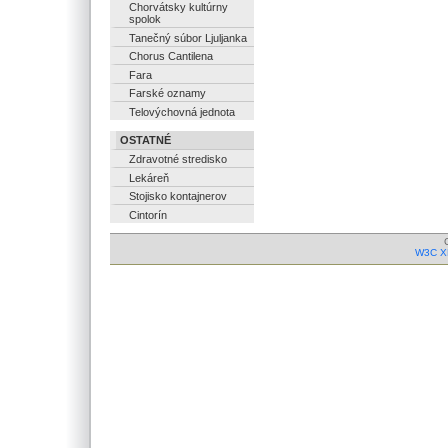
Chorvátsky kultúrny
spolok
Tanečný súbor Ljuljanka
Chorus Cantilena
Fara
Farské oznamy
Telovýchovná jednota
OSTATNÉ
Zdravotné stredisko
Lekáreň
Stojisko kontajnerov
Cintorín
W3C X