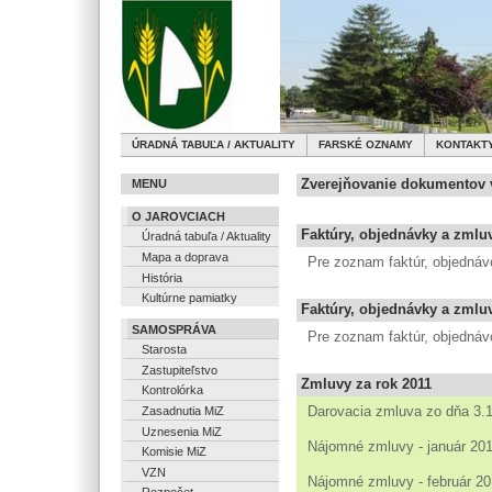
ÚRADNÁ TABUĽA / AKTUALITY
FARSKÉ OZNAMY
KONTAKT
Zverejňovanie dokumentov v
MENU
O JAROVCIACH
Faktúry, objednávky a zmlu
Úradná tabuľa / Aktuality
Mapa a doprava
Pre zoznam faktúr, objednávo
História
Kultúrne pamiatky
Faktúry, objednávky a zmluv
SAMOSPRÁVA
Pre zoznam faktúr, objednávo
Starosta
Zastupiteľstvo
Zmluvy za rok 2011
Kontrolórka
Darovacia zmluva zo dňa 3.1
Zasadnutia MiZ
Uznesenia MiZ
Nájomné zmluvy - január 201
Komisie MiZ
VZN
Nájomné zmluvy - február 20