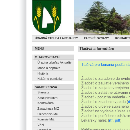
ÚRADNÁ TABUĽA / AKTUALITY
FARSKÉ OZNAMY
KONTAKT
Tlačivá a formúláre
MENU
O JAROVCIACH
Úradná tabuľa / Aktuality
Tlačivá pre konania podľa s
Mapa a doprava
História
Žiadosť o zaradenie do evid
Kultúrne pamiatky
Žiadosť o zaujatie verejného 
SAMOSPRÁVA
Žiadosť o zaujatie verejného 
Žiadosť o zvláštne užívanie 
Starosta
Žiadosť - porucha vedenia - h
Zastupiteľstvo
Žiadosť o zriadenie vjazdu (
r
Kontrolórka
Žiadosť o určenie súpisného 
Zasadnutia MiZ
Žiadosť na vydanie súhlasu n
Uznesenia MiZ
Žiadosť o posúdenie odkázano
Komisie MiZ
Lekársky nález (
rtf
,
pdf
)
VZN
Prihlásenie psa do evidencie