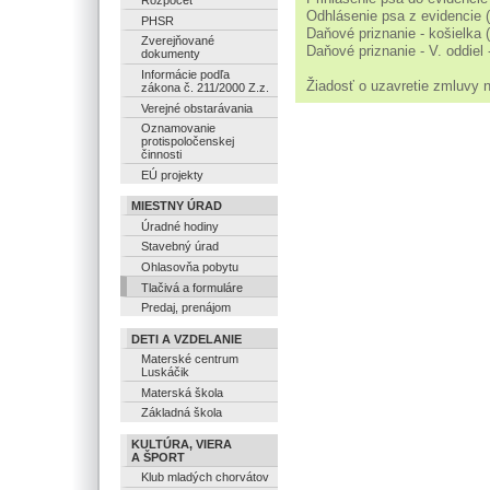
Rozpočet
Odhlásenie psa z evidencie (
PHSR
Daňové priznanie - košielka (
Zverejňované
Daňové priznanie - V. oddiel 
dokumenty
Informácie podľa
Žiadosť o uzavretie zmluvy 
zákona č. 211/2000 Z.z.
Verejné obstarávania
Oznamovanie
protispoločenskej
činnosti
EÚ projekty
MIESTNY ÚRAD
Úradné hodiny
Stavebný úrad
Ohlasovňa pobytu
Tlačivá a formuláre
Predaj, prenájom
DETI A VZDELANIE
Materské centrum
Luskáčik
Materská škola
Základná škola
KULTÚRA, VIERA
A ŠPORT
Klub mladých chorvátov