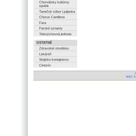
Chorvátsky kultúrny
spolok
Tanečný súbor Ljuljanka
Chorus Cantilena
Fara
Farské oznamy
Telovýchovná jednota
OSTATNÉ
Zdravotné stredisko
Lekáreň
Stojisko kontajnerov
Cintorín
W3C X