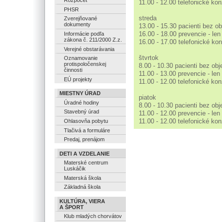
Rozpočet
11.00 - 12.00 telefonické kon
PHSR
streda
Zverejňované
dokumenty
13.00 - 15.30 pacienti bez o
16.00 - 18.00 prevencie - len
Informácie podľa
zákona č. 211/2000 Z.z.
16.00 - 17.00 telefonické kon
Verejné obstarávania
štvrtok
Oznamovanie
protispoločenskej
8.00 - 10.30 pacienti bez ob
činnosti
11.00 - 13.00 prevencie - len
EÚ projekty
11.00 - 12.00 telefonické kon
MIESTNY ÚRAD
piatok
Úradné hodiny
8.00 - 10.30 pacienti bez ob
Stavebný úrad
11.00 - 12.00 prevencie - len
11.00 - 12.00 telefonické kon
Ohlasovňa pobytu
Tlačivá a formuláre
Predaj, prenájom
DETI A VZDELANIE
Materské centrum
Luskáčik
Materská škola
Základná škola
KULTÚRA, VIERA
A ŠPORT
Klub mladých chorvátov