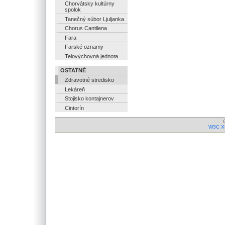
Chorvátsky kultúrny
spolok
Tanečný súbor Ljuljanka
Chorus Cantilena
Fara
Farské oznamy
Telovýchovná jednota
OSTATNÉ
Zdravotné stredisko
Lekáreň
Stojisko kontajnerov
Cintorín
W3C X