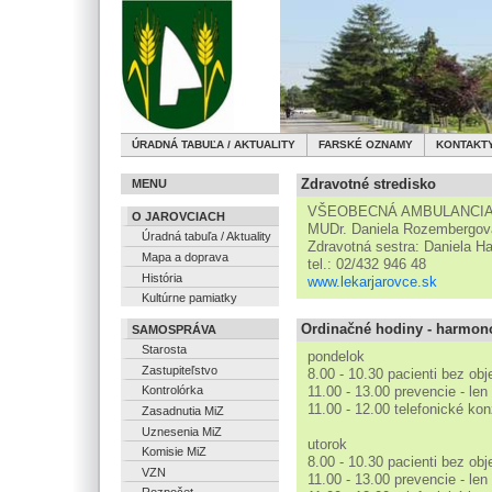
ÚRADNÁ TABUĽA / AKTUALITY
FARSKÉ OZNAMY
KONTAKT
Zdravotné stredisko
MENU
VŠEOBECNÁ AMBULANCI
O JAROVCIACH
MUDr. Daniela Rozembergov
Úradná tabuľa / Aktuality
Zdravotná sestra: Daniela H
Mapa a doprava
tel.: 02/432 946 48
História
www.lekarjarovce.sk
Kultúrne pamiatky
Ordinačné hodiny - harmo
SAMOSPRÁVA
Starosta
pondelok
Zastupiteľstvo
8.00 - 10.30 pacienti bez ob
11.00 - 13.00 prevencie - len
Kontrolórka
11.00 - 12.00 telefonické kon
Zasadnutia MiZ
Uznesenia MiZ
utorok
Komisie MiZ
8.00 - 10.30 pacienti bez ob
VZN
11.00 - 13.00 prevencie - len