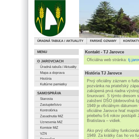
ÚRADNÁ TABUĽA / AKTUALITY
FARSKÉ OZNAMY
KONTAKT
Kontakt - TJ Jarovce
MENU
Oficiálna web stránka:
tj.jar
O JAROVCIACH
Úradná tabuľa / Aktuality
Mapa a doprava
História TJ Jarovce
História
Prvý oficiálny záznam o futb
Kultúrne pamiatky
pozvánka na priateľský zápa
zakúpená prvá riadna výstroj
SAMOSPRÁVA
šnurovaní. S týmto dresom sa
Starosta
založení DŠO (dobrovoľná šp
Zastupiteľstvo
1949 je oficiálnym dátumom
oficiálne Jarovce hrať majstr
Kontrolórka
priebehu 5-6 rokov postúpili 
Zasadnutia MiZ
Bratislava – vidiek.
Uznesenia MiZ
Komisie MiZ
Ako prvý oficiálny funkcioná
VZN
1949. Za krátky čas ho vo fu