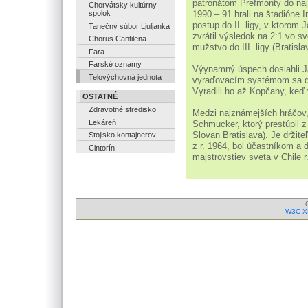
patronátom Prefmonty do naj
Chorvátsky kultúrny
1990 – 91 hrali na štadióne 
spolok
postup do II. ligy, v ktorom J
Tanečný súbor Ljuljanka
zvrátil výsledok na 2:1 vo s
Chorus Cantilena
mužstvo do III. ligy (Bratisla
Fara
Farské oznamy
Výynamný úspech dosiahli Jar
Telovýchovná jednota
vyraďovacím systémom sa do
Vyradili ho až Kopčany, keď 
OSTATNÉ
Zdravotné stredisko
Medzi najznámejších hráčov, 
Lekáreň
Schmucker, ktorý prestúpil z
Slovan Bratislava). Je držite
Stojisko kontajnerov
z r. 1964, bol účastníkom a d
Cintorín
majstrovstiev sveta v Chile r
W3C X