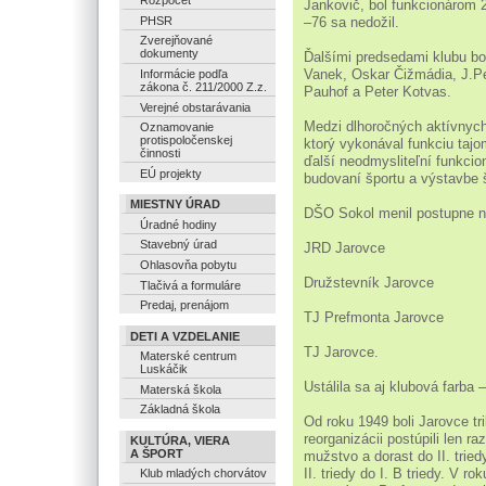
Rozpočet
Jankovič, bol funkcionárom 2
–76 sa nedožil.
PHSR
Zverejňované
dokumenty
Ďalšími predsedami klubu bol
Vanek, Oskar Čižmádia, J.Pe
Informácie podľa
zákona č. 211/2000 Z.z.
Pauhof a Peter Kotvas.
Verejné obstarávania
Medzi dlhoročných aktívnych 
Oznamovanie
protispoločenskej
ktorý vykonával funkciu tajo
činnosti
ďalší neodmysliteľní funkcioná
EÚ projekty
budovaní športu a výstavbe 
MIESTNY ÚRAD
DŠO Sokol menil postupne n
Úradné hodiny
Stavebný úrad
JRD Jarovce
Ohlasovňa pobytu
Družstevník Jarovce
Tlačivá a formuláre
Predaj, prenájom
TJ Prefmonta Jarovce
DETI A VZDELANIE
TJ Jarovce.
Materské centrum
Luskáčik
Ustálila sa aj klubová farba –
Materská škola
Základná škola
Od roku 1949 boli Jarovce tri
reorganizácii postúpili len r
KULTÚRA, VIERA
A ŠPORT
mužstvo a dorast do II. trie
II. triedy do I. B triedy. V 
Klub mladých chorvátov