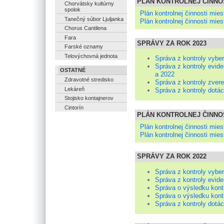
PLÁN KONTROLNEJ ČINNOS
Chorvátsky kultúrny
spolok
Plán kontrolnej činnosti mies
Tanečný súbor Ljuljanka
Plán kontrolnej činnosti mies
Chorus Cantilena
Fara
SPRÁVY ZA ROK 2023
Farské oznamy
Telovýchovná jednota
Správa z kontroly vyber
Správa z kontroly evid
OSTATNÉ
a 2022
Zdravotné stredisko
Správa z kontroly zver
Lekáreň
Správa z kontroly dotác
Stojisko kontajnerov
Cintorín
PLÁN KONTROLNEJ ČINNOS
Plán kontrolnej činnosti mies
Plán kontrolnej činnosti mies
SPRÁVY ZA ROK 2022
Správa z kontroly vyber
Správa z kontroly evid
Správa o výsledku kont
Správa o výsledku kont
Správa z kontroly dotác