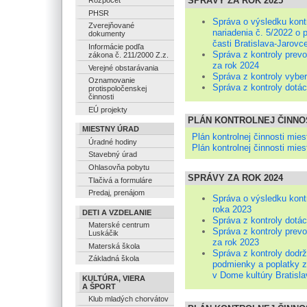
SPRÁVY ZA ROK 2025
Rozpočet
PHSR
Správa o výsledku kon
Zverejňované
nariadenia č. 5/2022 o
dokumenty
časti Bratislava-Jarovc
Informácie podľa
Správa z kontroly prev
zákona č. 211/2000 Z.z.
za rok 2024
Verejné obstarávania
Správa z kontroly vyber
Oznamovanie
Správa z kontroly dotác
protispoločenskej
činnosti
EÚ projekty
PLÁN KONTROLNEJ ČINNOS
MIESTNY ÚRAD
Plán kontrolnej činnosti mies
Úradné hodiny
Plán kontrolnej činnosti mies
Stavebný úrad
Ohlasovňa pobytu
SPRÁVY ZA ROK 2024
Tlačivá a formuláre
Predaj, prenájom
Správa o výsledku kont
roka 2023
DETI A VZDELANIE
Správa z kontroly dotác
Materské centrum
Správa z kontroly prev
Luskáčik
za rok 2023
Materská škola
Správa z kontroly dodr
Základná škola
podmienky a poplatky za
v Dome kultúry Bratisl
KULTÚRA, VIERA
A ŠPORT
Klub mladých chorvátov