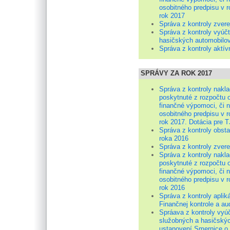
osobitného predpisu v r
rok 2017
Správa z kontroly zver
Správa z kontroly vyú
hasičských automobilo
Správa z kontroly akt
SPRÁVY ZA ROK 2017
Správa z kontroly nakla
poskytnuté z rozpočtu 
finančné výpomoci, či 
osobitného predpisu v r
rok 2017. Dotácia pre T
Správa z kontroly obst
roka 2016
Správa z kontroly zver
Správa z kontroly nakla
poskytnuté z rozpočtu 
finančné výpomoci, či 
osobitného predpisu v r
rok 2016
Správa z kontroly apli
Finančnej kontrole a au
Spráava z kontroly vy
služobných a hasičskýc
ustanovení Smernice o