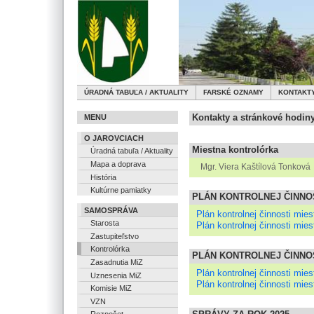
ÚRADNÁ TABUĽA / AKTUALITY
FARSKÉ OZNAMY
KONTAKT
Kontakty a stránkové hodin
MENU
O JAROVCIACH
Miestna kontrolórka
Úradná tabuľa / Aktuality
Mapa a doprava
Mgr. Viera Kaštílová Tonková
História
Kultúrne pamiatky
PLÁN KONTROLNEJ ČINNOS
SAMOSPRÁVA
Plán kontrolnej činnosti mies
Starosta
Plán kontrolnej činnosti mies
Zastupiteľstvo
Kontrolórka
PLÁN KONTROLNEJ ČINNOS
Zasadnutia MiZ
Plán kontrolnej činnosti mies
Uznesenia MiZ
Plán kontrolnej činnosti mies
Komisie MiZ
VZN