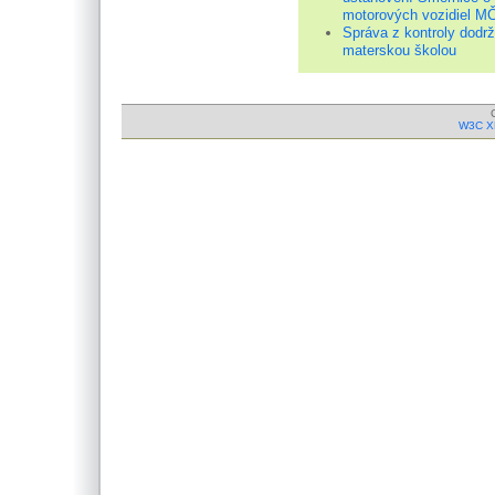
motorových vozidiel MČ
Správa z kontroly dodrž
materskou školou
W3C X