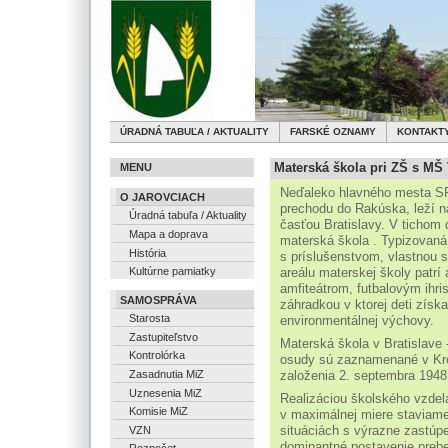
ÚRADNÁ TABUĽA / AKTUALITY
FARSKÉ OZNAMY
KONTAKT
Materská škola pri ZŠ s MŠ 
MENU
Neďaleko hlavného mesta SR B
O JAROVCIACH
prechodu do Rakúska, leží n
Úradná tabuľa / Aktuality
časťou Bratislavy. V tichom
Mapa a doprava
materská škola . Typizovaná
História
s príslušenstvom, vlastnou s
areálu materskej školy patrí
Kultúrne pamiatky
amfiteátrom, futbalovým ihri
SAMOSPRÁVA
záhradkou v ktorej deti získa
Starosta
environmentálnej výchovy.
Zastupiteľstvo
Materská škola v Bratislave 
Kontrolórka
osudy sú zaznamenané v Kron
založenia 2. septembra 1948
Zasadnutia MiZ
Uznesenia MiZ
Realizáciou školského vzd
Komisie MiZ
v maximálnej miere staviam
situáciách s výrazne zastúpe
VZN
dominantné postavenie preber