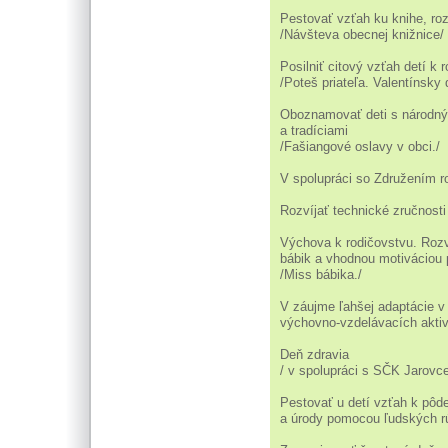
Pestovať vzťah ku knihe, roz
/Návšteva obecnej knižnice/
Posilniť citový vzťah detí k 
/Poteš priateľa. Valentínsky 
Oboznamovať deti s národný
a tradíciami
/Fašiangové oslavy v obci./
V spolupráci so Združením ro
Rozvíjať technické zručnosti 
Výchova k rodičovstvu. Rozví
bábik a vhodnou motiváciou p
/Miss bábika./
V záujme ľahšej adaptácie v 
výchovno-vzdelávacích aktiv
Deň zdravia
/ v spolupráci s SČK Jarovce
Pestovať u detí vzťah k pôde
a úrody pomocou ľudských r