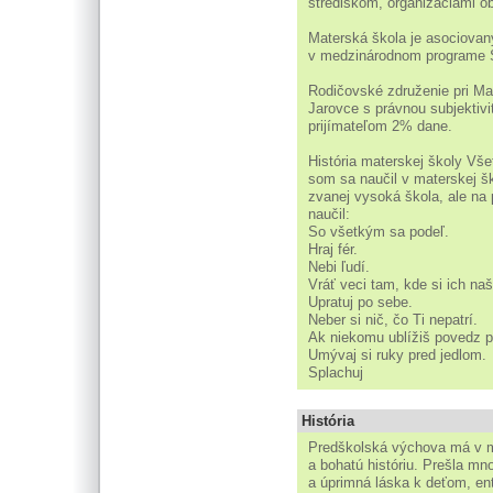
strediskom, organizáciami 
Materská škola je asociovan
v medzinárodnom program
Rodičovské združenie pri Mat
Jarovce s právnou subjektivi
prijímateľom 2% dane.
História materskej školy Vše
som sa naučil v materskej š
zvanej vysoká škola, ale na
naučil:
So všetkým sa podeľ.
Hraj fér.
Nebi ľudí.
Vráť veci tam, kde si ich naš
Upratuj po sebe.
Neber si nič, čo Ti nepatrí.
Ak niekomu ublížiš povedz p
Umývaj si ruky pred jedlom.
Splachuj
História
Predškolská výchova má v me
a bohatú históriu. Prešla m
a úprimná láska k deťom, ent