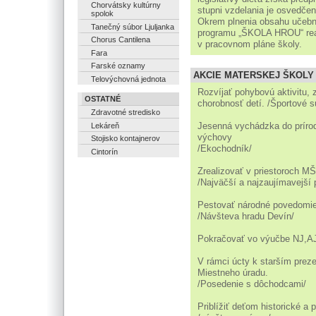
Chorvátsky kultúrny
stupni vzdelania je osvedčen
spolok
Okrem plnenia obsahu učebn
Tanečný súbor Ljuljanka
programu „ŠKOLA HROU“ real
Chorus Cantilena
v pracovnom pláne školy.
Fara
Farské oznamy
AKCIE MATERSKEJ ŠKOLY
Telovýchovná jednota
Rozvíjať pohybovú aktivitu, 
OSTATNÉ
chorobnosť detí. /Športové 
Zdravotné stredisko
Jesenná vychádzka do prírod
Lekáreň
výchovy
Stojisko kontajnerov
/Ekochodník/
Cintorín
Zrealizovať v priestoroch MŠ
/Najväčší a najzaujímavejší 
Pestovať národné povedomie 
/Návšteva hradu Devín/
Pokračovať vo výučbe NJ,AJ
V rámci úcty k starším prez
Miestneho úradu.
/Posedenie s dôchodcami/
Priblížiť deťom historické a