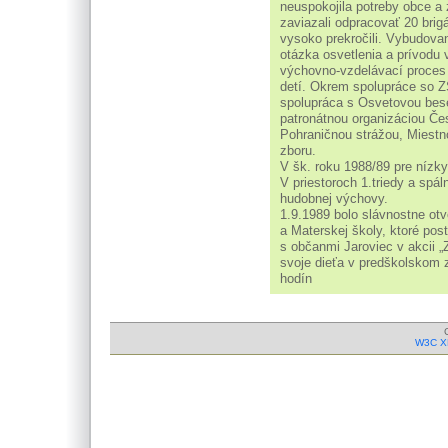
neuspokojila potreby obce a 
zaviazali odpracovať 20 bri
vysoko prekročili. Vybudovan
otázka osvetlenia a prívodu 
výchovno-vzdelávací proces v
detí. Okrem spolupráce so Z
spolupráca s Osvetovou bese
patronátnou organizáciou Če
Pohraničnou strážou, Miestn
zboru.
V šk. roku 1988/89 pre nízky 
V priestoroch 1.triedy a spá
hudobnej výchovy.
1.9.1989 bolo slávnostne otv
a Materskej školy, ktoré pos
s občanmi Jaroviec v akcii „Z
svoje dieťa v predškolskom z
hodín
W3C X