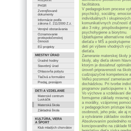
Rozpočet
facilitátora.
PHSR
V pedagogickom procese vyt
Zverejňované
psychický, sociálny, emocion
dokumenty
individuálnych i skupinových 
Informácie podľa
komunikatívnych zručností 
zákona č. 211/2000 Z.z.
ako 3 roky, prispôsobujeme 
Verejné obstarávania
psychohygiene a biorytmu.
Oznamovanie
Uplatňujeme alternatívne ri
protispoločenskej
dieťaťa v MŠ a poskytujeme
činnosti
detí pri výbere vhodných vý
EÚ projekty
dieťaťa.
MIESTNY ÚRAD
Zameranie materskej školy 
školy, aby dieťa okrem hlavn
Úradné hodiny
ktorým je dosiahnuť optimáln
Stavebný úrad
úroveň pripravenosti na škols
Ohlasovňa pobytu
cudzojazyčné kompetencie a
Tlačivá a formuláre
Veľkú pozornosť zameriavam
Predaj, prenájom
dochádzkou. Pri tvorbe indi
programov participujeme s 
DETI A VZDELANIE
Vo výchove a vzdelávaní die
Materské centrum
formujeme základy mravnej 
Luskáčik
a morálky, vzájomnej pomoci 
Materská škola
v pedagogickom prístupe kla
Základná škola
osobnosti, jeho práv, ale aj 
a vytváranie základov osobn
KULTÚRA, VIERA
Absolvovaním posledného 
A ŠPORT
koncipovaného na základe filo
Klub mladých chorvátov
legislatívy dieťa získa pre