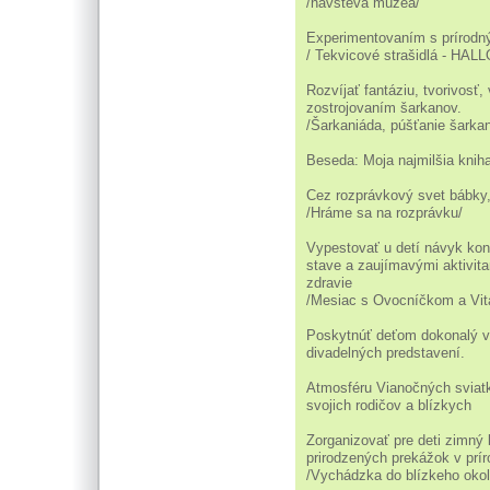
/návšteva múzea/
Experimentovaním s prírodným
/ Tekvicové strašidlá - HA
Rozvíjať fantáziu, tvorivosť,
zostrojovaním šarkanov.
/Šarkaniáda, púšťanie šarkan
Beseda: Moja najmilšia knih
Cez rozprávkový svet bábky, 
/Hráme sa na rozprávku/
Vypestovať u detí návyk ko
stave a zaujímavými aktivit
zdravie
/Mesiac s Ovocníčkom a Vit
Poskytnúť deťom dokonalý vz
divadelných predstavení.
Atmosféru Vianočných sviat
svojich rodičov a blízkych
Zorganizovať pre deti zimný
prirodzených prekážok v prír
/Vychádzka do blízkeho okoli