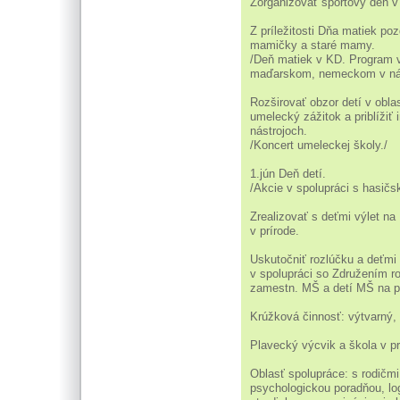
Zorganizovať športový deň v
Z príležitosti Dňa matiek p
mamičky a staré mamy.
/Deň matiek v KD. Program 
maďarskom, nemeckom v nár
Rozširovať obzor detí v obl
umelecký zážitok a priblížiť
nástrojoch.
/Koncert umeleckej školy./
1.jún Deň detí.
/Akcie v spolupráci s hasič
Zrealizovať s deťmi výlet n
v prírode.
Uskutočniť rozlúčku a deťmi
v spolupráci so Združením rod
zamestn. MŠ a detí MŠ na p
Krúžková činnosť: výtvarný,
Plavecký výcvik a škola v pr
Oblasť spolupráce: s rodičm
psychologickou poradňou, lo