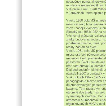
pedagógov pomáhali prekonáv
existencie materskej školy, ži
V Kronike z roku 1948 Milad
v Jarovciach, takto spisuje j
V roku 1950 bola MŠ umiestn
nevyhovovali, bola prerušená
znovu zahájili výchovnú činn
Školský rok 1951/1952 sa nie
Výchovná práca sa realizova
znaky budovania socializmu.
prostredia továrne, bane, poh
reálny náhľad na svet.“
V roku 1961 bola MŠ presťa
miestnosti boli pôvodne urče
materskú školu premiestnil 
priestormi. Školu navštevuje
ktorí tam chovajú aj domáce
Deti pod vedením učiteliek os
navštívili ZOO a Lunapark v 
V šk. rokoch 1962 - 1965 sa 
pedagógovia a hlavne deti ča
do zrenovovaných priestorov,
kasárne. Tým radostným dňo
otvorené dve triedy. Tak ako
významných sviatkov. Deti s
atmosféru a umocňovali citov
organizovaných MNV v obci.