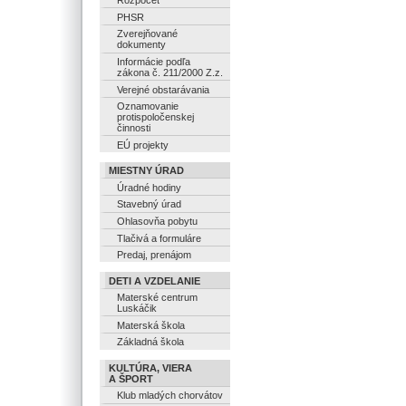
Rozpočet
PHSR
Zverejňované
dokumenty
Informácie podľa
zákona č. 211/2000 Z.z.
Verejné obstarávania
Oznamovanie
protispoločenskej
činnosti
EÚ projekty
MIESTNY ÚRAD
Úradné hodiny
Stavebný úrad
Ohlasovňa pobytu
Tlačivá a formuláre
Predaj, prenájom
DETI A VZDELANIE
Materské centrum
Luskáčik
Materská škola
Základná škola
KULTÚRA, VIERA
A ŠPORT
Klub mladých chorvátov