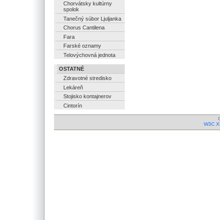
Chorvátsky kultúrny
spolok
Tanečný súbor Ljuljanka
Chorus Cantilena
Fara
Farské oznamy
Telovýchovná jednota
OSTATNÉ
Zdravotné stredisko
Lekáreň
Stojisko kontajnerov
Cintorín
W3C X