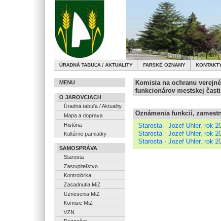
ÚRADNÁ TABUĽA / AKTUALITY
FARSKÉ OZNAMY
KONTAKT
Komisia na ochranu verejné
MENU
funkcionárov mestskej časti
O JAROVCIACH
Úradná tabuľa / Aktuality
Oznámenia funkcií, zamestn
Mapa a doprava
História
Starosta - Jozef Uhler, rok 2
Starosta - Jozef Uhler, rok 2
Kultúrne pamiatky
Starosta - Jozef Uhler, rok 2
SAMOSPRÁVA
Starosta
Zastupiteľstvo
Kontrolórka
Zasadnutia MiZ
Uznesenia MiZ
Komisie MiZ
VZN