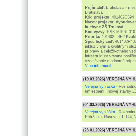
Prijímateľ:
Bratislava – mes
Bratislava
Kód projektu:
401402G694
Názov projektu:
Vybudovani
kuchyne ZŠ Trnková
Kód výzvy:
PSK-MIRRI-010-
Priorita:
401402 - 4P2 Kvalit
Špecifický cieľ:
401402R402 
inkluzívnym a kvalitným služ
prípravy a celoživotného vzd
infraštruktúry vrátane posilň
vzdelávanie a odbornú prípra
Viac informácií
(10.03.2026) VEREJNÁ VY
Verejná vyhláška
- Rozhodnut
umiestnení líniovej stavby „
(04.03.2026) VEREJNÁ VY
Verejná vyhláška
- Rozhodnut
Petržalka, Rusovce, L 144, 
(23.01.2026) VEREJNÁ VY