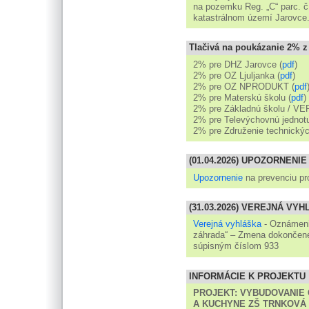
na pozemku Reg. „C“ parc. č
katastrálnom území Jarovce
Tlačivá na poukázanie 2% z
2% pre DHZ Jarovce (
pdf
)
2% pre OZ Ljuljanka (
pdf
)
2% pre OZ NPRODUKT (
pdf
2% pre Materskú školu (
pdf
)
2% pre Základnú školu / VE
2% pre Televýchovnú jednotu
2% pre Združenie technickýc
(01.04.2026) UPOZORNENIE
Upozornenie
na prevenciu pr
(31.03.2026) VEREJNÁ VY
Verejná vyhláška
- Oznámenie
záhrada“ – Zmena dokončene
súpisným číslom 933
INFORMÁCIE K PROJEKTU
PROJEKT:
VYBUDOVANIE 
A KUCHYNE ZŠ TRNKOVÁ