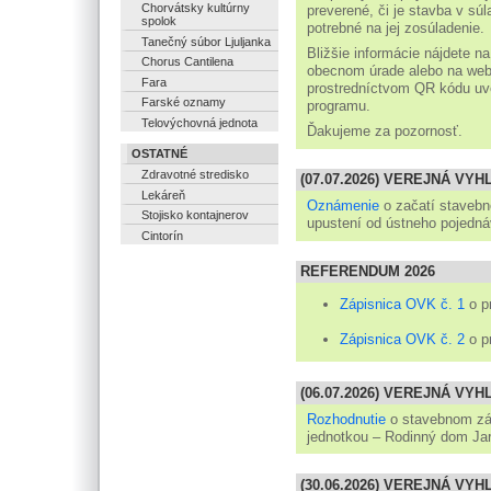
Chorvátsky kultúrny
preverené, či je stavba v s
spolok
potrebné na jej zosúladenie.
Tanečný súbor Ljuljanka
Bližšie informácie nájdete n
Chorus Cantilena
obecnom úrade alebo na web
Fara
prostredníctvom QR kódu uv
Farské oznamy
programu.
Telovýchovná jednota
Ďakujeme za pozornosť.
OSTATNÉ
Zdravotné stredisko
(07.07.2026) VEREJNÁ VY
Lekáreň
Oznámenie
o začatí staveb
Stojisko kontajnerov
upustení od ústneho pojedná
Cintorín
REFERENDUM 2026
Zápisnica OVK č. 1
o p
Zápisnica OVK č. 2
o p
(06.07.2026) VEREJNÁ VY
Rozhodnutie
o stavebnom zá
jednotkou – Rodinný dom Ja
(30.06.2026) VEREJNÁ VY