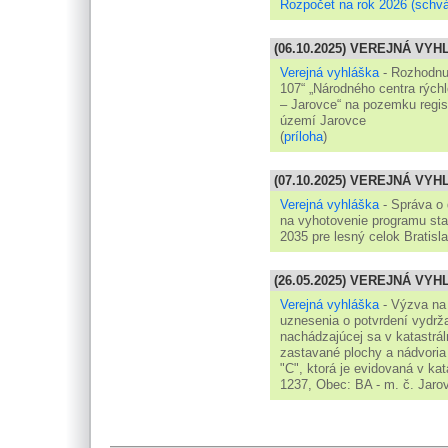
Rozpočet na rok 2026 (schvá
(06.10.2025) VEREJNÁ VY
Verejná vyhláška
- Rozhodnut
107“ „Národného centra rýchl
– Jarovce“ na pozemku regist
území Jarovce
(
príloha
)
(07.10.2025) VEREJNÁ VY
Verejná vyhláška
- Správa o 
na vyhotovenie programu star
2035 pre lesný celok Bratis
(26.05.2025) VEREJNÁ VY
Verejná vyhláška
- Výzva na 
uznesenia o potvrdení vydrža
nachádzajúcej sa v katastrá
zastavané plochy a nádvoria
"C", ktorá je evidovaná v kata
1237, Obec: BA - m. č. Jaro