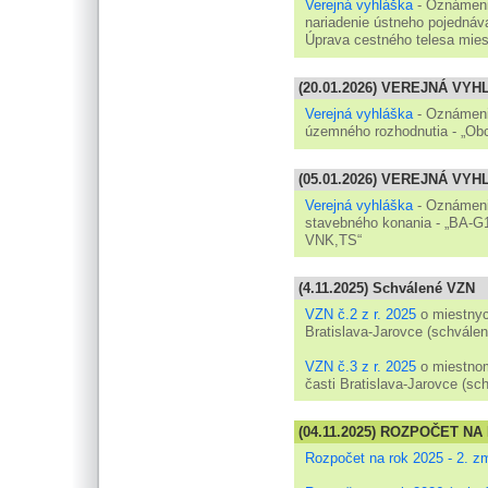
Verejná vyhláška
- Oznámeni
nariadenie ústneho pojednáv
Úprava cestného telesa mies
(20.01.2026) VEREJNÁ VY
Verejná vyhláška
- Oznámenie
územného rozhodnutia - „Obc
(05.01.2026) VEREJNÁ VY
Verejná vyhláška
- Oznámeni
stavebného konania - „BA-G1
VNK,TS“
(4.11.2025) Schválené VZN
VZN č.2 z r. 2025
o miestnyc
Bratislava-Jarovce (schválen
VZN č.3 z r. 2025
o miestnom
časti Bratislava-Jarovce (sc
(04.11.2025) ROZPOČET NA 
Rozpočet na rok 2025 - 2. z