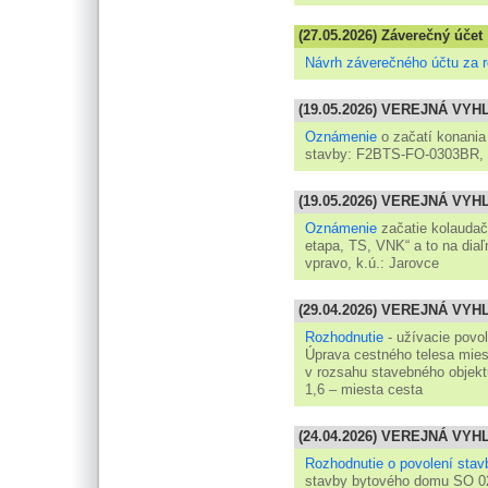
(27.05.2026) Záverečný účet
Návrh záverečného účtu za 
(19.05.2026) VEREJNÁ VY
Oznámenie
o začatí konania
stavby: F2BTS-FO-0303BR, 
(19.05.2026) VEREJNÁ VY
Oznámenie
začatie kolaudač
etapa, TS, VNK“ a to na dia
vpravo, k.ú.: Jarovce
(29.04.2026) VEREJNÁ VY
Rozhodnutie
- užívacie povo
Úprava cestného telesa mies
v rozsahu stavebného objek
1,6 – miesta cesta
(24.04.2026) VEREJNÁ VY
Rozhodnutie o povolení stav
stavby bytového domu SO 02