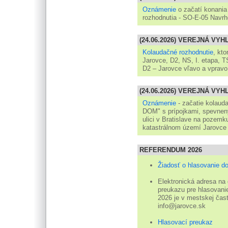
Oznámenie
o začatí konania
rozhodnutia - SO-E-05 Navrh
(24.06.2026) VEREJNÁ VY
Kolaudačné rozhodnutie
, kt
Jarovce, D2, NS, I. etapa, 
D2 – Jarovce vľavo a vpravo
(24.06.2026) VEREJNÁ VY
Oznámenie
- začatie kolau
DOM" s prípojkami, spevnen
ulici v Bratislave na pozemku
katastrálnom území Jarovce
REFERENDUM 2026
Žiadosť o hlasovanie d
Elektronická adresa na
preukazu pre hlasovanie
2026 je v mestskej čast
info@jarovce.sk
Hlasovací preukaz