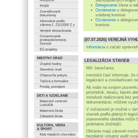
samosprávnych krajov 
Rozpočet
Delegovanie
člena a ná
PHSR
Oznámenie
o delegovan
Zverejňované
volebnej komisie
dokumenty
Oznámenie
o delegovan
Informácie podľa
komisie
zákona č. 211/2000 Z.z.
Verejné obstarávania
Oznamovanie
(07.07.2026) VEREJNÁ VY
protispoločenskej
činnosti
Informácia
o začatí správneh
EÚ projekty
MIESTNY ÚRAD
LEGALIZÁCIA STAVIEB
Úradné hodiny
Milí Jarovčania,
Stavebný úrad
mestská časť informuje, že s
Ohlasovňa pobytu
legalizácii a zosúlaďovaní ne
Tlačivá a formuláre
Predaj, prenájom
Ak máte na svojom pozemku s
prístrešok, terasu, bazén al
DETI A VZDELANIE
minulosti realizovaná bez po
Materské centrum
dokumentácie, môžete využiť 
Luskáčik
V súčasnosti je možné v rámc
Materská škola
stavieb podľa platných legi
Základná škola
stanoveného obdobia môže b
podstatne zložitejší.
KULTÚRA, VIERA
A ŠPORT
Občania majú zároveň možno
Klub mladých chorvátov
bezplatný vstupný audit svoj