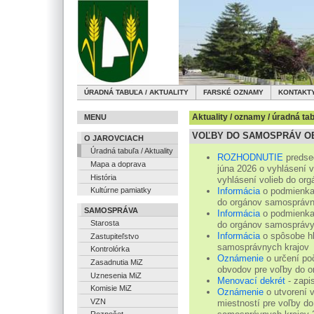
ÚRADNÁ TABUĽA / AKTUALITY
FARSKÉ OZNAMY
KONTAKT
Aktuality / oznamy / úradná ta
MENU
VOĽBY DO SAMOSPRÁV OB
O JAROVCIACH
Úradná tabuľa / Aktuality
ROZHODNUTIE
predsed
Mapa a doprava
júna 2026 o vyhlásení 
História
vyhlásení volieb do or
Informácia
o podmienkac
Kultúrne pamiatky
do orgánov samosprávn
SAMOSPRÁVA
Informácia
o podmienkac
Starosta
do orgánov samosprávy
Informácia
o spôsobe hl
Zastupiteľstvo
samosprávnych krajov
Kontrolórka
Oznámenie
o určení po
Zasadnutia MiZ
obvodov pre voľby do o
Uznesenia MiZ
Menovací dekrét
- zapi
Komisie MiZ
Oznámenie
o utvorení 
VZN
miestností pre voľby d